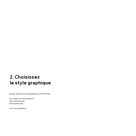
2. Choisissez
le style graphique
Ensuite, choisissons le style graphique de votre futur film.
Aux couleurs de votre entreprise ?
Dans l’esprit de Noël ?
Où tout autre style ...
C’est vous qui décidez !