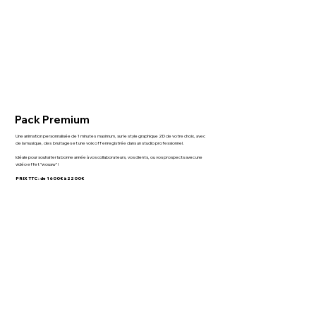
Pack Premium
Une animation personnalisée de 1 minutes maximum, sur le style graphique 2D de votre choix, avec
de la musique, des bruitages et une voix off enregistrée dans un studio professionnel.
Idéale pour souhaiter la bonne année à vos collaborateurs, vos clients, ou vos prospects avec une
vidéo effet "wouaw" !
PRIX TTC : de 1600€ à 2200€