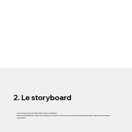
2. Le storyboard
Le storyboard sert à visualiser le film avant sa réalisation.
Il permet de planifier les scènes, les transitions et le rythme, en offrant une vue claire de l’enchaînement des images et du message à
transmettre.