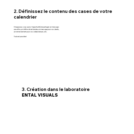
2. Définissez le contenu des cases de votre
calendrier
Chaque jour, vous aurez l’opportunité de partager un message :
une offre, un chiffre clé de l’année, un message pour vos clients,
un remerciement pour vos collaborateurs, etc.
Tout est possible !
3. Création dans le laboratoire
ENTAL VISUALS