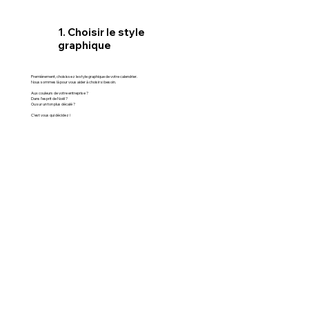
1. Choisir le style
graphique
Premièrement, choisissez le style graphique de votre calendrier.
Nous sommes là pour vous aider à choisir si besoin.
Aux couleurs de votre entreprise ?
Dans l’esprit de Noël ?
Ou sur un ton plus décalé ?
C’est vous qui décidez !