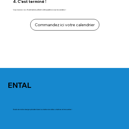
4. C'est terminé !
Vous recevez vos 25 animations prêtent à être publié où vous le souhaitez !
Commandez ici votre calendrier
ENTAL
Studio de motion design spécialisé dans la création de vidéos créatives et innovantes !